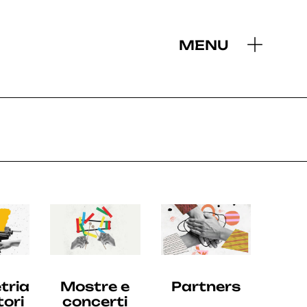
MENU
2019
tria
Mostre e
Partners
tori
concerti