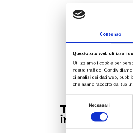
Consenso
Questo sito web utilizza i c
Utilizziamo i cookie per perso
nostro traffico. Condividiamo 
di analisi dei dati web, pubbl
che hanno raccolto dal tuo uti
S
Ti potrebbe
Necessari
e
l
interessare
e
z