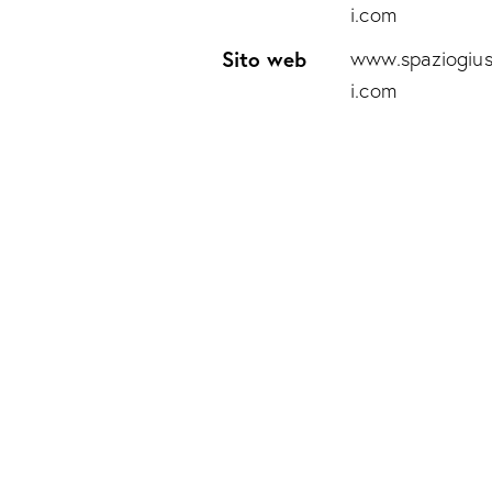
i.com
Sito web
www.spaziogius
i.com