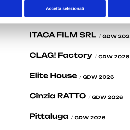
Accetta selezionati
F/A FakeAuthentic
GDW 
ITACA FILM SRL
GDW 202
CLAG! Factory
GDW 2026
Elite House
GDW 2026
Cinzia RATTO
GDW 2026
Pittaluga
GDW 2026