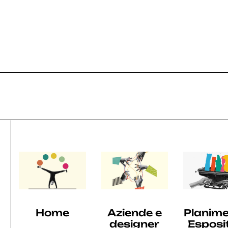
025
2024
2023
2022
2021
Home
Aziende e
Planime
designer
Esposi