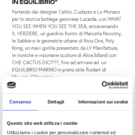
IN EQUILIBRIO”
Partendo dai designer Cellini, Cudazzo e Lo Monaco
per lo storica bottega genovese Lucarda, con WHAT
YOU SEE WHEN YOU SEE THE SEA, attraversando
IL VERZIERE, un giardino fiorito di Marcella Novotny,
le Sabbie e le geometrie urbane di Rois-One, Poly
Kong, un maxi gorilla presentato da LV Manifatture,
le ironiche e visionarie sculture di Alice3dland con
CHE CACTUS DICI???, fino ad arrivare ad un
EQUILIBRIO MARINO in pieno stile fluidart di
Maurizio D’Agostino.
SABATO 6 GIUGNO
Dalle 11 alle 16 in Piazza Ferretto ( davanti alla
Consenso
Dettagli
Informazioni sui cookie
galleria) laboratori gratuiti per tutti di CIANOTIPIA a
cura di Michele Luigi Mulas, e FLUIDART a cura di
Maurizio D’Agostino.
Questo sito web utilizza i cookie
Dalle 18.30 alle 20.30 si balla in Piazza Ferretto DJ
Utilizziamo i cookie per personalizzare contenuti ed
SET a cura dei Dj Ely e Marza.