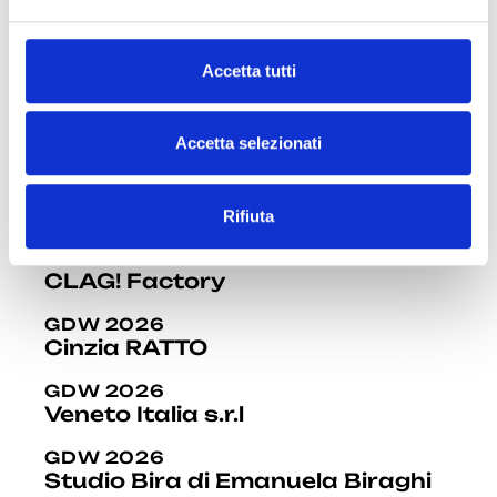
e
APS
l
GDW 2026
c
Accetta tutti
Cristina Corti Fotografia
o
n
GDW 2026
s
Accetta selezionati
Hub Luzzati Spazio Comune
e
GDW 2026
n
Studio Luce
Rifiuta
s
o
GDW 2026
CLAG! Factory
GDW 2026
Cinzia RATTO
GDW 2026
Veneto Italia s.r.l
GDW 2026
Studio Bira di Emanuela Biraghi