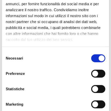
annunci, per fornire funzionalità dei social media e per
analizzare il nostro traffico. Condividiamo inoltre
informazioni sul modo in cui utilizzi il nostro sito con i
nostri partner che si occupano di analisi dei dati web,
pubblicità e social media, i quali potrebbero combinarle
con altre informazioni che hai fornito loro o che hanno
raccolto dal tuo utilizzo dei loro servizi.
S
Necessari
e
l
e
Preferenze
z
i
Ti potrebbe interessare
o
Statistiche
n
e
Marketing
GDW 2026
d
M.A.D.E. Moda Arte Design Eco