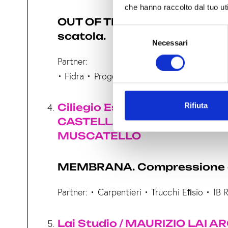
che hanno raccolto dal tuo uti
OUT OF THE BOX. La vita non 
S
scatola.
Necessari
e
l
Partner:
e
• Fidra • Progetti Homethinking
z
i
o
Rifiuta
Ciliegio Esterno / ARCH.TTI 
n
CASTELLANA E SIMONCRIST
e
MUSCATELLO
d
e
l
MEMBRANA. Compressione 
c
o
Partner: • Carpentieri • Trucchi Eﬁsio • IB 
n
s
Lai Studio / MAURIZIO LAI 
e