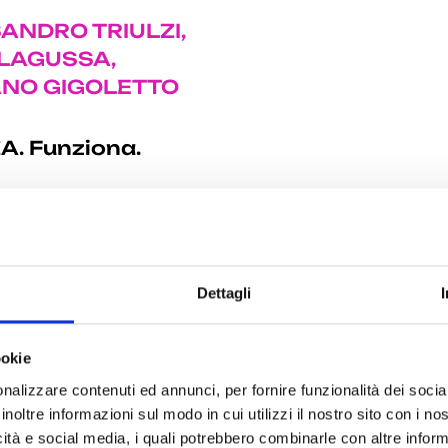
SANDRO TRIULZI,
ALAGUSSA,
FANO GIGOLETTO
. Funziona.
uadro Design •
rona
Dettagli
ELLI
ookie
RCH.TTI GIULIO
nalizzare contenuti ed annunci, per fornire funzionalità dei socia
+ SILVIA
inoltre informazioni sul modo in cui utilizzi il nostro sito con i n
icità e social media, i quali potrebbero combinarle con altre inform