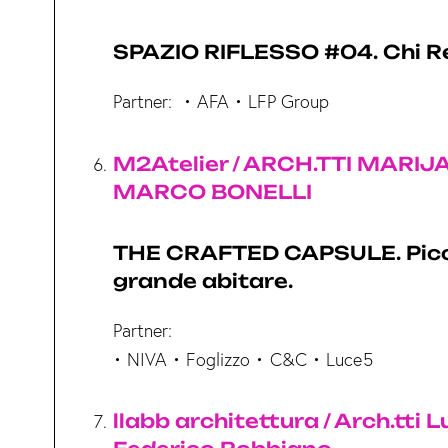
n
s
SPAZIO RIFLESSO #04. Chi Re
o
Partner: • AFA • LFP Group
M2Atelier / ARCH.TTI MARI
MARCO BONELLI
THE CRAFTED CAPSULE. Picc
grande abitare.
Partner:
• NIVA • Foglizzo • C&C • Luce5
llabb architettura / Arch.tti 