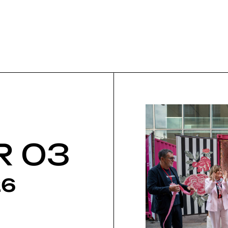
R 03
26