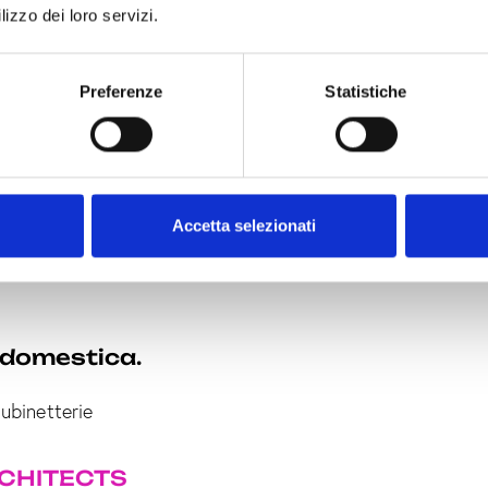
lizzo dei loro servizi.
entra in una
Preferenze
Statistiche
Accetta selezionati
CHIARA
IAN
domestica.
Rubinetterie
ARCHITECTS