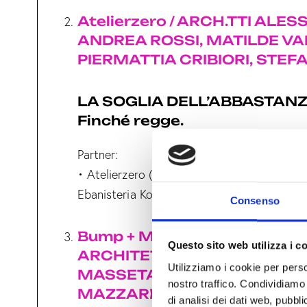
Atelierzero / ARCH.TTI ALES
ANDREA ROSSI, MATILDE V
PIERMATTIA CRIBIORI, STE
LA SOGLIA DELL’ABBASTANZA
Finché regge.
Partner:
• Atelierzero (derereum) • Minimal 48 • Q
Ebanisteria Kora • Vetreria Re • Marca Co
Consenso
Bump + MaDesign – MAZZAR
Questo sito web utilizza i c
ARCHITETTURA E DESIGN / A
Utilizziamo i cookie per perso
MASSETANI E FABIO FILIPPO 
nostro traffico. Condividiamo 
MAZZARELLI
di analisi dei dati web, pubbl