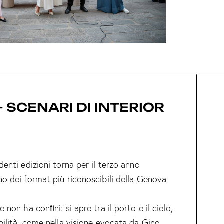
- SCENARI DI INTERIOR
enti edizioni torna per il terzo anno
o dei format più riconoscibili della Genova
non ha conﬁni: si apre tra il porto e il cielo,
bilità, come nella visione evocata da Gino