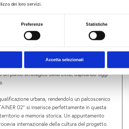
in gruppo, daranno vita a 13 interpretazioni
lizzo dei loro servizi.
n un affascinante racconto di design.
Preferenze
Statistiche
OGO ICONICO TRA STORIA E
fici del Metellino e del Galata, la nuova sede
0 mq nel Porto Vecchio di Genova, lungo il fronte a
Accetta selezionati
to nel contesto dell’antico Arsenale, ha subito
o un punto strategico della città, ospitando oggi
e.
iqualificazione urbana, rendendolo un palcoscenico
ONTAINER 02” si inserisce perfettamente in questa
, territorio e memoria storica. Un appuntamento
cevia internazionale della cultura del progetto.