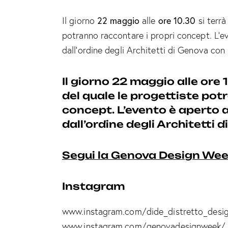
n
22 maggio
ore 10.30
Il giorno
alle
si terrà
s
potranno raccontare i propri concept. L’e
o
dall’ordine degli Architetti di Genova con
Il giorno
22 maggio
alle ore
del quale le progettiste pot
concept. L’evento è aperto a
dall’ordine degli Architetti
Segui la Genova Design Wee
Instagram
www.instagram.com/dide_distretto_desi
www.instagram.com/genovadesignweek/