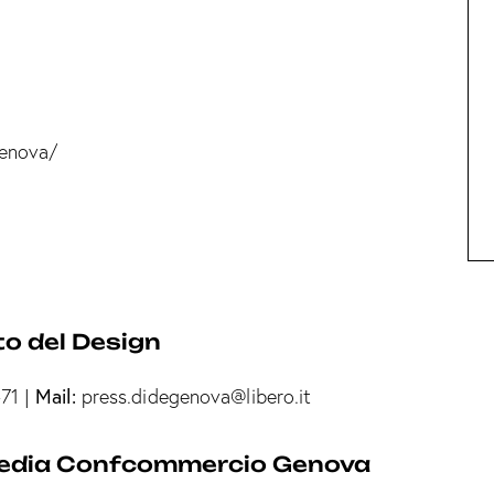
genova/
to del Design
Mail:
71
|
press.didegenova@libero.it
 media Confcommercio Genova