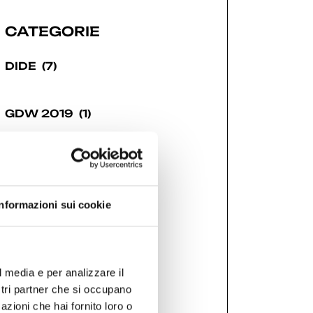
CATEGORIE
DIDE
(7)
GDW 2019
(1)
GDW 2021
(6)
Informazioni sui cookie
GDW 2022
(7)
GDW 2023
(7)
l media e per analizzare il
ostri partner che si occupano
GDW 2024
(12)
azioni che hai fornito loro o