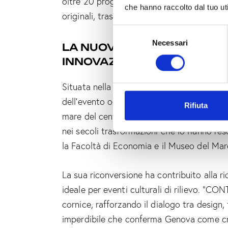
oltre 20 progettiste che, singolarmente o 
che hanno raccolto dal tuo uti
originali, trasformando l’area espositiva i
S
Necessari
e
LA NUOVA LOCATION: UN LU
l
INNOVAZIONE
e
z
Situata nella Darsena comunale, tra gli edi
i
dell’evento occupa un’area di circa 10.00
o
Rifiuta
mare del centro storico. Questo spazio, na
n
e
nei secoli trasformazioni che lo hanno res
d
la Facoltà di Economia e il Museo del Mar
e
l
La sua riconversione ha contribuito alla r
c
ideale per eventi culturali di rilievo. “C
o
n
cornice, rafforzando il dialogo tra design
s
imperdibile che conferma Genova come cro
e