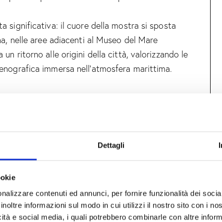
 significativa: il cuore della mostra si sposta
na, nelle aree adiacenti al Museo del Mare
n ritorno alle origini della città, valorizzando le
enografica immersa nell’atmosfera marittima.
O APERTO NELLA CORNICE DEL
azione del container, collocato all’interno della
Dettagli
le attraverso un suggestivo percorso di fronte al
ta installazione a cielo aperto diventerà non
ookie
ogo di riflessione, incontro e sperimentazione.
nalizzare contenuti ed annunci, per fornire funzionalità dei socia
inoltre informazioni sul modo in cui utilizzi il nostro sito con i n
uratela di Simona Finessi, sono state selezionate
icità e social media, i quali potrebbero combinarle con altre inform