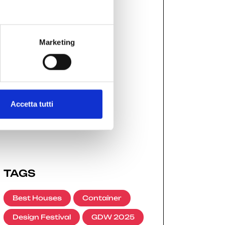
GDW 2025
(21)
Marketing
GDW 2026
(11)
MEDIA KIT
(4)
Accetta tutti
TAGS
Best Houses
Container
Design Festival
GDW 2025