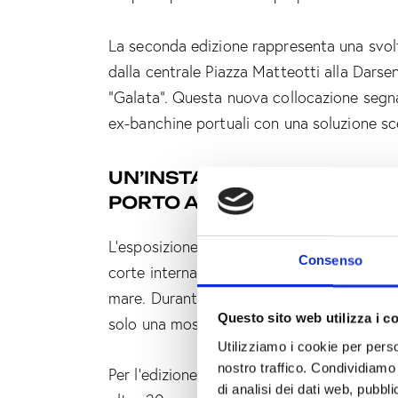
La seconda edizione rappresenta una svolta
dalla centrale Piazza Matteotti alla Darse
“Galata”. Questa nuova collocazione segna u
ex-banchine portuali con una soluzione sc
UN’INSTALLAZIONE A CIEL
PORTO ANTICO
L’esposizione si basa sulla decontestualizz
Consenso
corte interna del Museo Galata, accessibi
mare. Durante la Genova Design Week, ques
Questo sito web utilizza i c
solo una mostra collettiva, ma anche un lu
Utilizziamo i cookie per perso
nostro traffico. Condividiamo 
Per l’edizione “CONTAINER 02”, sotto la c
di analisi dei dati web, pubbl