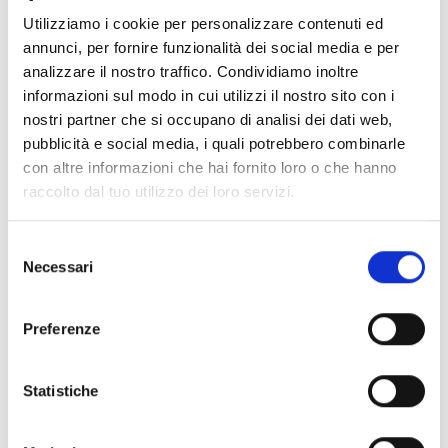
Un elemento semplice ma che punta al dettaglio. Il
Utilizziamo i cookie per personalizzare contenuti ed
nostro legno sempre unico diventa protagonista
annunci, per fornire funzionalità dei social media e per
assoluto. In questo caso l’Ontano di recupero grazie
analizzare il nostro traffico. Condividiamo inoltre
alle sue caratteristiche conferisce a questa consolle
informazioni sul modo in cui utilizzi il nostro sito con i
eleganza e raffinatezza. Il particolare che la
nostri partner che si occupano di analisi dei dati web,
contraddistingue è l’inclinazione bifacciale dello
pubblicità e social media, i quali potrebbero combinarle
spessore sia nelle gambe sia nel piano, rendendo
con altre informazioni che hai fornito loro o che hanno
l’arredo particolare ma allo stesso tempo dalle linee
raccolto dal tuo utilizzo dei loro servizi.
pulite, per riuscire ad adattarsi così ad ogni
ambiente, con la possibilità di inserimento anche a
S
centro stanza.
Necessari
e
l
e
Preferenze
z
i
o
Statistiche
n
e