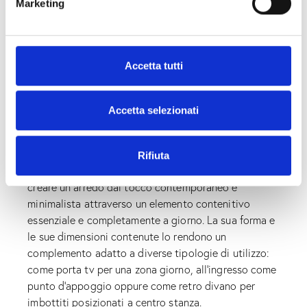
Marketing
d
e
l
c
Accetta tutti
o
n
s
Accetta selezionati
e
n
PORTA TV
Rifiuta
s
Questa proposta Rewood nasce dalla volontà di
o
creare un arredo dal tocco contemporaneo e
minimalista attraverso un elemento contenitivo
essenziale e completamente a giorno. La sua forma e
le sue dimensioni contenute lo rendono un
complemento adatto a diverse tipologie di utilizzo:
come porta tv per una zona giorno, all’ingresso come
punto d’appoggio oppure come retro divano per
imbottiti posizionati a centro stanza.