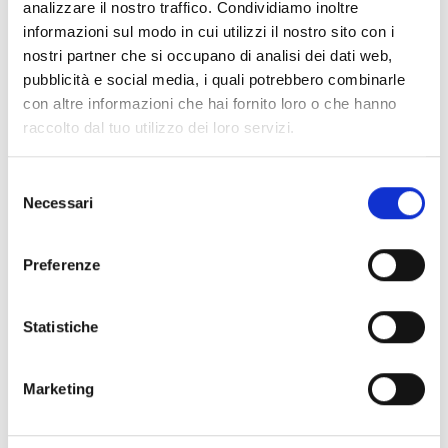
Lo
Studio Bira
è un luogo di progettazione e di
analizzare il nostro traffico. Condividiamo inoltre
pratica dell’arte ceramica, è un luogo abitato dalle
informazioni sul modo in cui utilizzi il nostro sito con i
opere dell’artista, che riempiono una galleria ricavata
nostri partner che si occupano di analisi dei dati web,
nelle fondamenta del palazzo.
pubblicità e social media, i quali potrebbero combinarle
Le Opere invece che suppellettili, piatti e tazzine,
con altre informazioni che hai fornito loro o che hanno
sembrano essere, piuttosto le creature di pietra di un
raccolto dal tuo utilizzo dei loro servizi.
mondo precedente al nostro, nascono dalla
manipolazione della terra con l’acqua e il fuoco.
S
Vivono di vita propria integrandosi fra loro e tuttavia
Necessari
e
sottolineano la propria unicità.
l
e
Preferenze
z
Ti potrebbe interessare
i
o
Statistiche
n
GDW 2025
e
Satura Palazzo Stella
Marketing
d
e
GDW 2025
Dallagnese – Schenone
l