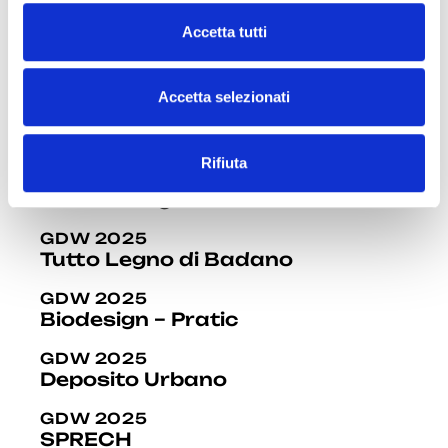
Arredamenti
c
Accetta tutti
o
GDW 2025
n
Cosentino Italia
s
Accetta selezionati
GDW 2025
e
Simas
n
Rifiuta
s
GDW 2025
o
Mamodesign
GDW 2025
Tutto Legno di Badano
GDW 2025
Biodesign – Pratic
GDW 2025
Deposito Urbano
GDW 2025
SPRECH