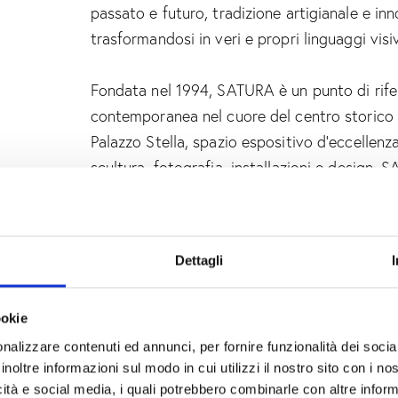
passato e futuro, tradizione artigianale e in
trasformandosi in veri e propri linguaggi visiv
Fondata nel 1994, SATURA è un punto di rifer
contemporanea nel cuore del centro storico 
Palazzo Stella, spazio espositivo d’eccellenz
scultura, fotografia, installazioni e design,
dinamico di dialogo culturale.
La partecipazione alla Design Week si inseri
Dettagli
SATURA: promuovere la contaminazione tra di
e contribuire alla costruzione di reti culturali,
ookie
Le mostre resteranno aperte
dal 21 al 25 m
nalizzare contenuti ed annunci, per fornire funzionalità dei socia
inoltre informazioni sul modo in cui utilizzi il nostro sito con i n
Vernissage mercoledì 21 maggio dalle ore 18
icità e social media, i quali potrebbero combinarle con altre inform
Orario 10:00 – 20:00.