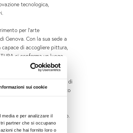
novazione tecnologica,
i.
imento per l’arte
di Genova. Con la sua sede a
a capace di accogliere pittura,
 SATURA si conferma un luogo
sce pienamente nella missione di
Informazioni sui cookie
scipline, supportare il talento
 locali e internazionali.
aggio 2025
con ingresso libero.
l media e per analizzare il
ostri partner che si occupano
:00 alle ore 22:00
azioni che hai fornito loro o