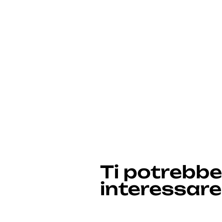
n
s
o
Ti potrebbe
interessare