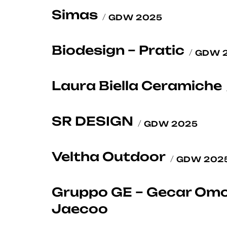
Simas
GDW 2025
Biodesign – Pratic
GDW 
Laura Biella Ceramiche
SR DESIGN
GDW 2025
Veltha Outdoor
GDW 202
Gruppo GE – Gecar Om
Jaecoo