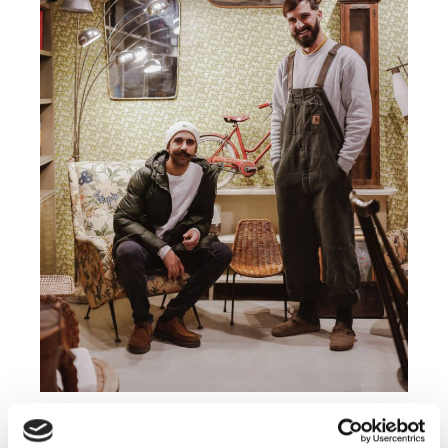
Instagram:
@bottega.gen
o
vese