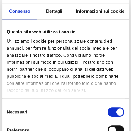
Facebook:
Bottega Genovese
Consenso
Dettagli
Informazioni sui cookie
Bottega Genovese
è un progetto che nasce da anni
di passione, di ricerca e amore per ‘le cose fatte
Questo sito web utilizza i cookie
bene’.
Utilizziamo i cookie per personalizzare contenuti ed
Il nostro intento è quello di riportare alla luce pezzi
annunci, per fornire funzionalità dei social media e per
della nostra storia, oggetti di arredamento, mobili e
analizzare il nostro traffico. Condividiamo inoltre
manufatti unici, disegnati e realizzati da artigiani di
informazioni sul modo in cui utilizzi il nostro sito con i
una volta, con materiali di qualità, progettati e
nostri partner che si occupano di analisi dei dati web,
realizzati per durare nel tempo, con quella cura e
pubblicità e social media, i quali potrebbero combinarle
quella attenzione che il mondo moderno spesso ci fa
con altre informazioni che hai fornito loro o che hanno
dimenticare.
raccolto dal tuo utilizzo dei loro servizi.
Durante la settimana della Design Week di Genova vi
invitiamo a scoprire la nostra selezione, realizzata in
S
Necessari
collaborazione con Pittaluga: ogni pezzo ha una
e
storia da raccontare, sono articoli disponibili alla
l
vendita o al noleggio.
e
Preferenze