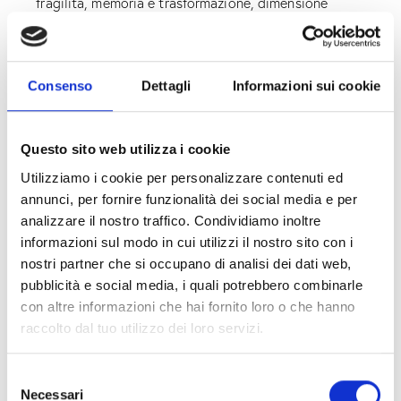
fragilità, memoria e trasformazione, dimensione
organica e costruita.
LRC ARCHITETTURA DESIGN, marchio fondato nel
2017 dall’artista Laura Cerabona e dall’architetto
Consenso
Dettagli
Informazioni sui cookie
Roberta Caputi integra progettazione architettonica
e ricerca artistica in un percorso coerente di
sperimentazione materica e sviluppo formale.
Questo sito web utilizza i cookie
Utilizziamo i cookie per personalizzare contenuti ed
annunci, per fornire funzionalità dei social media e per
analizzare il nostro traffico. Condividiamo inoltre
informazioni sul modo in cui utilizzi il nostro sito con i
nostri partner che si occupano di analisi dei dati web,
pubblicità e social media, i quali potrebbero combinarle
con altre informazioni che hai fornito loro o che hanno
raccolto dal tuo utilizzo dei loro servizi.
S
Necessari
e