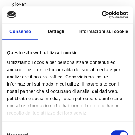
giovani.
La biblioteca diventa così un piccolo “porto di mare”
urbano, un luogo in cui fermarsi, studiare, lavorare,
leggere, condividere idee o semplicemente sentirsi
Consenso
Dettagli
Informazioni sui cookie
accolti.
Particolare attenzione viene dedicata all’accessibilità
Questo sito web utilizza i cookie
e all’inclusione. La biblioteca collabora con
Utilizziamo i cookie per personalizzare contenuti ed
associazioni, educatrici, educatori, artiste e realtà
annunci, per fornire funzionalità dei social media e per
che lavorano nell’ambito della fragilità sociale,
analizzare il nostro traffico. Condividiamo inoltre
creando attività in cui la creatività diventa uno
informazioni sul modo in cui utilizzi il nostro sito con i
strumento di espressione, autonomia e incontro con
nostri partner che si occupano di analisi dei dati web,
l’obiettivo di costruire un tessuto comunitario vivo e
pubblicità e social media, i quali potrebbero combinarle
collaborativo e favorire l’inclusione sociale.
con altre informazioni che hai fornito loro o che hanno
Una biblioteca che non vuole essere soltanto un
raccolto dal tuo utilizzo dei loro servizi.
luogo da attraversare, ma uno spazio da vivere
insieme.
S