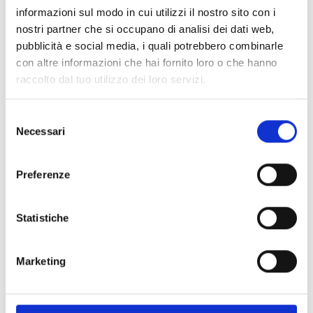
informazioni sul modo in cui utilizzi il nostro sito con i
nostri partner che si occupano di analisi dei dati web,
pubblicità e social media, i quali potrebbero combinarle
con altre informazioni che hai fornito loro o che hanno
raccolto dal tuo utilizzo dei loro servizi.
S
Necessari
e
l
e
Preferenze
Ti potrebbe interessare
z
i
o
Statistiche
GDW 2025
n
Hydro Tec Yacht Design
e
Marketing
d
GDW 2025
Rebus
e
l