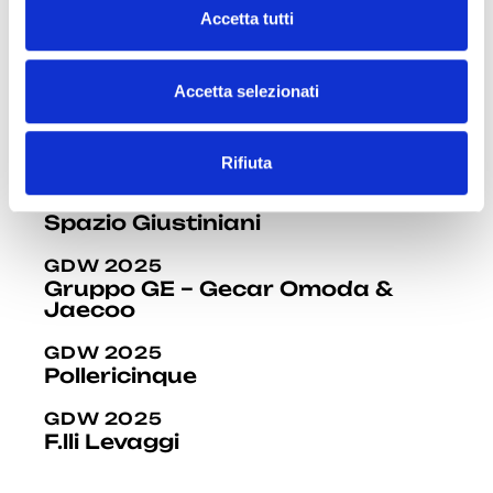
GDW 2025
c
Accetta tutti
Cristina Corti Fotografia
o
n
GDW 2025
Studio Traversi
s
Accetta selezionati
e
GDW 2025
n
Bottega Genovese
Rifiuta
s
o
GDW 2025
Spazio Giustiniani
GDW 2025
Gruppo GE – Gecar Omoda &
Jaecoo
GDW 2025
Pollericinque
GDW 2025
F.lli Levaggi