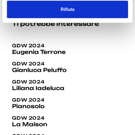
n
Rifiuta
s
o
Ti potrebbe interessare
GDW 2024
Eugenia Terrone
GDW 2024
Gianluca Peluffo
GDW 2024
Liliana Iadeluca
GDW 2024
Pianosolo
GDW 2024
La Maison