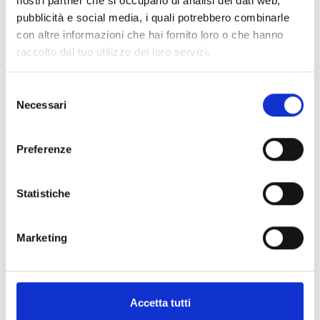
nostri partner che si occupano di analisi dei dati web,
pubblicità e social media, i quali potrebbero combinarle
con altre informazioni che hai fornito loro o che hanno
raccolto dal tuo utilizzo dei loro servizi.
S
Necessari
e
l
e
Preferenze
z
i
o
Statistiche
n
e
Marketing
d
e
l
c
Accetta tutti
o