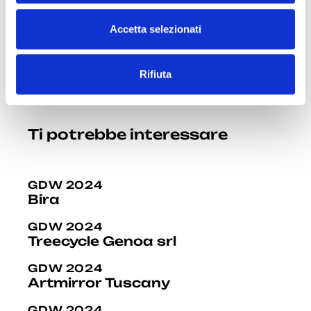
n
s
Accetta selezionati
e
Instragram: @garello.marco + @spazion.14
n
Rifiuta
s
Facebook: marco.garello.7
o
Ti potrebbe interessare
GDW 2024
Bira
GDW 2024
Treecycle Genoa srl
GDW 2024
Artmirror Tuscany
GDW 2024