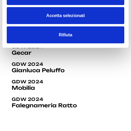
o
n
GDW 2024
s
Accetta selezionati
DLA Design Lab
e
n
GDW 2024
Festival del tempo
Rifiuta
s
o
GDW 2024
Gecar
GDW 2024
Gianluca Peluffo
GDW 2024
Mobilia
GDW 2024
Falegnameria Ratto