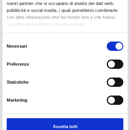
nostri partner che si occupano di analisi dei dati web,
pubblicità e social media, i quali potrebbero combinarle
con altre informazioni che hai fornito loro o che hanno
raccolto dal tuo utilizzo dei loro servizi.
S
Necessari
e
l
e
Preferenze
Ti potrebbe interessare
z
i
o
Statistiche
n
GDW 2024
Lightmaking e PlaceMmaking
e
Marketing
d
GDW 2024
e
Cambielli
l
c
GDW 2024
Accetta tutti
Ponte Giulio