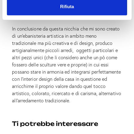
n
rappresenta molto la mia personalità senza uscire dal
Rifiuta
s
mio stile artistico mantenendo chiara e riconoscibile
o
la mia identità.
In conclusione da questa nicchia che mi sono creato
di un’ebanisteria artistica in ambito meno
tradizionale ma più creativa e di design, produco
artigianalmente piccoli arredi, oggetti particolari e
altri pezzi unici (che li considero anche un pò come
fossero delle sculture vere e proprie) in cui essi
possano stare in armonia ed integrarsi perfettamente
con l’interior design della casa in questione ed
arricchirne il proprio valore dando quel tocco
artistico, colorato, ricercato e di carisma, alternativo
all’arredamento tradizionale.
Ti potrebbe interessare