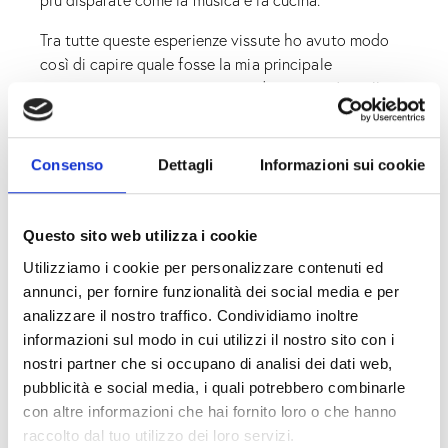
più disparate come la musica e la cucina.
Tra tutte queste esperienze vissute ho avuto modo
così di capire quale fosse la mia principale
vocazione, un punto in comune di esse, cioè quella
dell’artigianato di qualità in ambito artistico e di
design dell’arredo, con un’attenzione particolare alla
materia del legno.
Consenso
Dettagli
Informazioni sui cookie
Nel mio stile voglio dare sempre o quasi un impronta
geometrica alle mie opere richiamando sempre una
Questo sito web utilizza i cookie
visione minimalista ed essenziale, proprio perché
Utilizziamo i cookie per personalizzare contenuti ed
secondo me questa caratteristica risalta la pienezza,
annunci, per fornire funzionalità dei social media e per
la semplicità e la primordialità del legno,
analizzare il nostro traffico. Condividiamo inoltre
Generalmente per le mie creazioni tendo a
informazioni sul modo in cui utilizzi il nostro sito con i
prediligere il legno riciclato, perchè lo considero un
nostri partner che si occupano di analisi dei dati web,
pò il mio marchio di fabbrica ma talvolta posso
pubblicità e social media, i quali potrebbero combinarle
utilizzare anche essenze più pregiate ed esotiche che
con altre informazioni che hai fornito loro o che hanno
richiamano la mia esperienza da liutaio.
raccolto dal tuo utilizzo dei loro servizi.