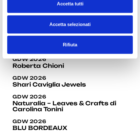
c
GDW 2026
Accetta tutti
o
Studio Bira di Emanuela Biraghi
n
GDW 2026
s
Accetta selezionati
Hélène Cortese
e
n
GDW 2026
Rifiuta
s
Marta Rebora Architetta
o
GDW 2026
Roberta Chioni
GDW 2026
Shari Caviglia Jewels
GDW 2026
Naturalia – Leaves & Crafts di
Carolina Tonini
GDW 2026
BLU BORDEAUX