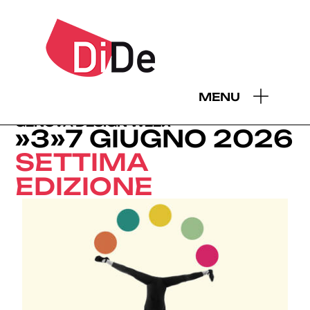
- EDIZIONI GDW:
MENU
EDIZIONI GDW
2026
2025
2024
2023
2022
2021
2019
GENOVA DESIGN WEEK
»3»7 GIUGNO 2026
SETTIMA
EDIZIONE