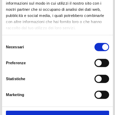
informazioni sul modo in cui utilizzi il nostro sito con i
nostri partner che si occupano di analisi dei dati web,
pubblicità e social media, i quali potrebbero combinarle
con altre informazioni che hai fornito loro o che hanno
raccolto dal tuo utilizzo dei loro servizi.
S
Necessari
e
l
e
Ti potrebbe interessare
Preferenze
z
i
o
Statistiche
GDW 2026
n
M.A.D.E. Moda Arte Design Eco
e
APS
Marketing
d
GDW 2026
e
Cerio Bartolomeo Fumista
l