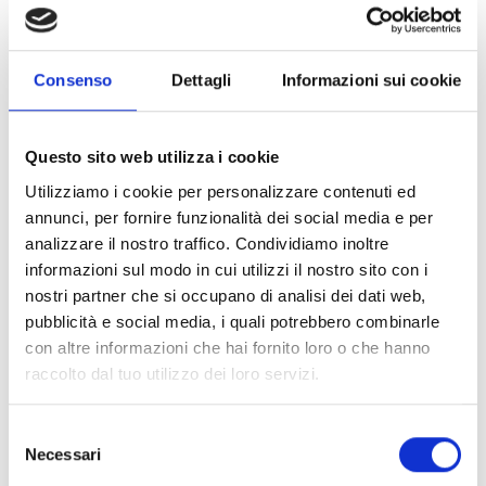
BeDesign Week e la nostra presenza all’evento”.
Il Biscottificio Grondona presidierà come azienda
espositrice alcuni punti strategici della BeDesign
Consenso
Dettagli
Informazioni sui cookie
Week per tutte e cinque le giornate della
manifestazione. I visitatori, infatti, troveranno un
desk in Piazza San Bernardo e altri espositori
Questo sito web utilizza i cookie
nell’area, dove si potranno degustare i prodotti del
Utilizziamo i cookie per personalizzare contenuti ed
biscottificio e delle altre aziende (Bonifanti, Duca
annunci, per fornire funzionalità dei social media e per
d’Alba) che oggi compongono un gruppo industriale
analizzare il nostro traffico. Condividiamo inoltre
che opera in Liguria e in Piemonte, vende in tutta
informazioni sul modo in cui utilizzi il nostro sito con i
Italia e si sta affermando sui mercati internazionali
nostri partner che si occupano di analisi dei dati web,
con prodotti di alta qualità.
pubblicità e social media, i quali potrebbero combinarle
con altre informazioni che hai fornito loro o che hanno
Oltre a questi punti volanti, condivisi con altre
raccolto dal tuo utilizzo dei loro servizi.
aziende, il punto di riferimento Casa Grondona di
Piazza Cavour, un vero e proprio must per le
S
colazioni, i pranzi, merende e aperitivi, all’insegna
Necessari
e
della tradizione genovese e ligure.
l