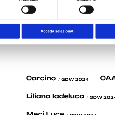
Accetta selezionati
Carcino
CA
GDW 2024
Liliana Iadeluca
GDW 202
Meci Luce