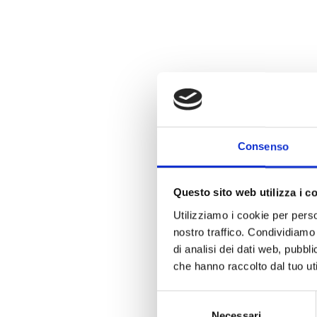
Consenso
Questo sito web utilizza i c
Utilizziamo i cookie per perso
nostro traffico. Condividiamo 
di analisi dei dati web, pubbl
che hanno raccolto dal tuo uti
S
Necessari
e