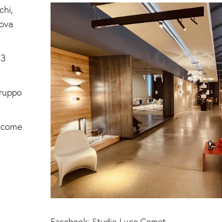
chi,
ova
23
ruppo
ecome
Facebook:
Studio Luce Comet