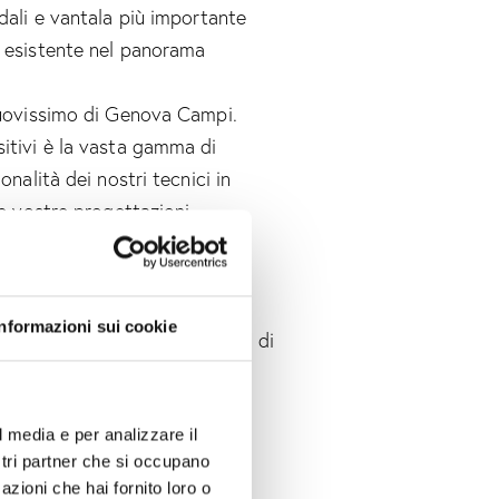
dali e vantala più importante
e esistente nel panorama
 nuovissimo di Genova Campi.
itivi è la vasta gamma di
onalità dei nostri tecnici in
le vostre progettazioni.
lle più prestigiose aziende di
striali
decorativi
e
. Questa
Informazioni sui cookie
ente un ventaglio molto ampio di
acquisto estremamente
l media e per analizzare il
ostri partner che si occupano
alità dei nostri
azioni che hai fornito loro o