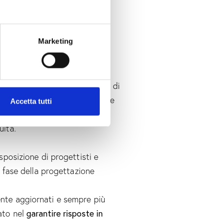
ate
, su misura, disegnate
te.
i competenze e di strumenti
Marketing
 hanno tutti maturato una
mercato offre, delle tecniche di
 le peculiarità di installazione
Accetta tutti
i per ogni prodotto, la logica
uita.
isposizione di progettisti e
ni fase della progettazione
ente aggiornati e sempre più
garantire risposte in
eato nel