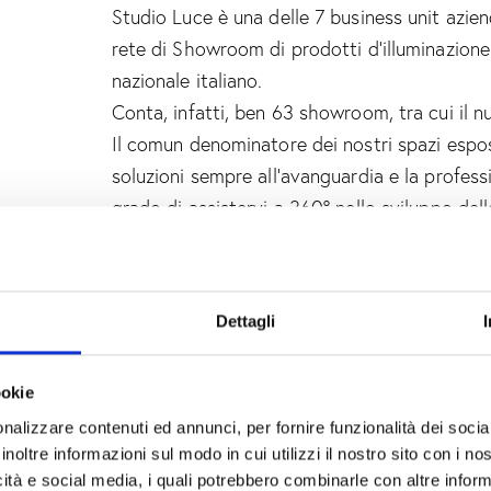
Studio Luce è una delle 7 business unit azien
rete di Showroom di prodotti d’illuminazion
nazionale italiano.
Conta, infatti, ben 63 showroom, tra cui il
Il comun denominatore dei nostri spazi espos
soluzioni sempre all’avanguardia e la professi
grado di assistervi a 360° nello sviluppo del
Siamo partner di riferimento di gran parte de
tecnici
indu
illuminazione operanti nei settori
,
Dettagli
posizione fa sì che si garantisca costantem
soluzioni e, al tempo stesso, condizioni di 
ookie
convenienti.
nalizzare contenuti ed annunci, per fornire funzionalità dei socia
inoltre informazioni sul modo in cui utilizzi il nostro sito con i n
grazie all’esperienza e alla profession
Inoltre,
icità e social media, i quali potrebbero combinarle con altre inform