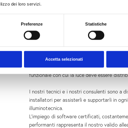
consulenti
soluzioni personalizz
proponiamo
lizzo dei loro servizi.
intorno alle particolari esigenze di ogni clien
Progettare con la luce richiede un insieme d
Preferenze
Statistiche
operativi specifici.
I nostri specialisti dello Studio Luce Comet
conoscenza approfondita dei prodotti che il 
progettazione e di lighting design, conoscono
Accetta selezionati
degli articoli, gli ambiti applicativi più idone
funzionale con cui la luce deve essere distrib
I nostri tecnici e i nostri consulenti sono a d
installatori per assisterli e supportarli in og
illuminotecnica.
L’impiego di software certificati, costantem
performanti rappresenta il nostro valido all