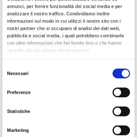
annunci, per fornire funzionalità dei social media e per
analizzare il nostro traffico. Condividiamo inoltre
informazioni sul modo in cui utilizzi il nostro sito con i
0
nostri partner che si occupano di analisi dei dati web,
pubblicità e social media, i quali potrebbero combinarle
con altre informazioni che hai fornito loro o che hanno
raccolto dal tuo utilizzo dei loro servizi.
S
PRECEDENTE
SUCCESSIVO
Necessari
Brochure Genova
Giovedì 19 Maggio
e
BeDesign Week
2022
l
2022
e
Preferenze
z
i
Ti potrebbe interessare
o
Statistiche
n
Venerdì 20 Maggio 2022
e
20 Maggio 2022
Marketing
d