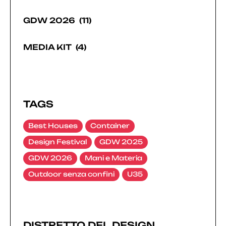
GDW 2026
(11)
MEDIA KIT
(4)
TAGS
Best Houses
Container
Design Festival
GDW 2025
GDW 2026
Mani e Materia
Outdoor senza confini
U35
DISTRETTO DEL DESIGN