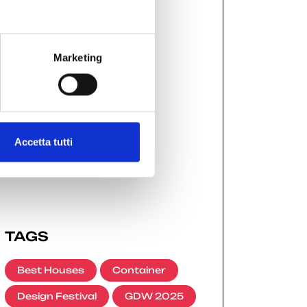
GDW 2025
(21)
Marketing
GDW 2026
(11)
MEDIA KIT
(4)
Accetta tutti
TAGS
Best Houses
Container
Design Festival
GDW 2025