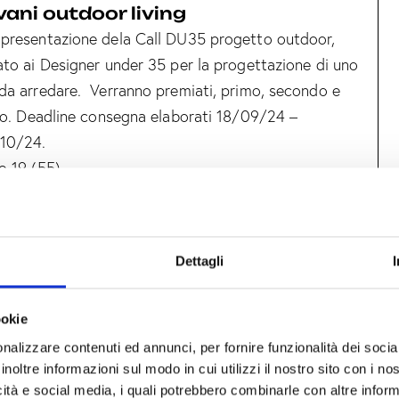
vani outdoor living
presentazione dela Call DU35 progetto outdoor,
ato ai Designer under 35 per la progettazione di uno
da arredare. Verranno premiati, primo, secondo e
ato. Deadline consegna elaborati 18/09/24 –
/10/24.
o 19 (55)
Dettagli
ookie
nalizzare contenuti ed annunci, per fornire funzionalità dei socia
USTINIANI – PIANCA DAY
inoltre informazioni sul modo in cui utilizzi il nostro sito con i n
ni incontra i designer Pier Luigi Frighetto e Luciano
icità e social media, i quali potrebbero combinarle con altre inform