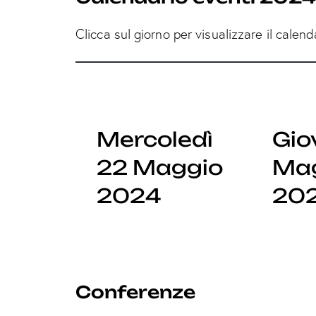
Clicca sul giorno per visualizzare il calend
o 25
Mercoledì
Gio
o
22 Maggio
Ma
2024
20
Conferenze