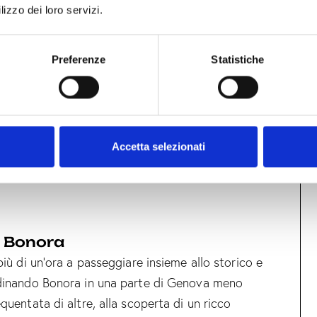
lizzo dei loro servizi.
.
 30r (7)
Preferenze
Statistiche
etta
nstallazione partecipativa e laboratori
Accetta selezionati
Castello (93c)
n Bonora
più di un’ora a passeggiare insieme allo storico e
dinando Bonora in una parte di Genova meno
quentata di altre, alla scoperta di un ricco