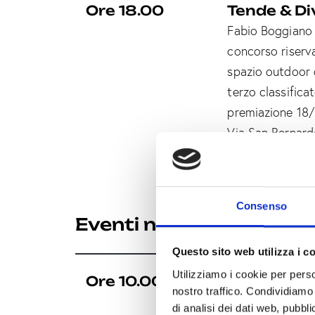
Ore 18.00
Tende & Di
Fabio Boggiano 
concorso riserv
spazio outdoor 
terzo classific
premiazione 18
Via San Bernard
Consenso
Eventi nel distretto
Questo sito web utilizza i c
Utilizziamo i cookie per perso
Ore 10.00
SPAZIO GI
nostro traffico. Condividiamo 
Spazio Giustinia
di analisi dei dati web, pubbl