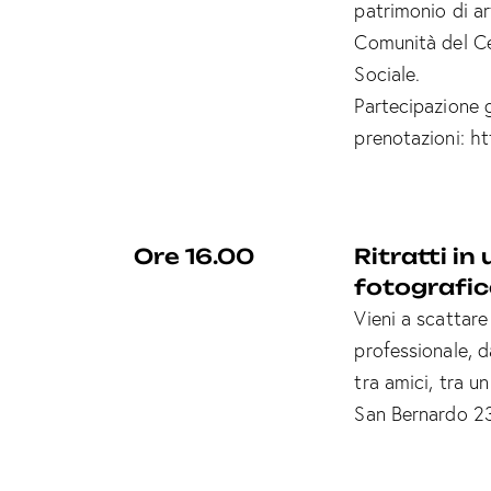
patrimonio di ar
n
Comunità del Ce
s
Sociale.
o
Partecipazione g
prenotazioni:
ht
Ore 16.00
Ritratti in
fotografic
Vieni a scattare
professionale, d
tra amici, tra un
San Bernardo 23