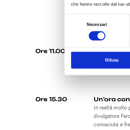
Marson
che hanno raccolto dal tuo uti
Evento su invito
S
P.zza Giustiniani
Necessari
e
l
e
z
Ore 11.00
Sara Ciuff
i
Costellazioni. I
o
Rifiuta
n
Santa Maria di 
e
d
e
l
Ore 15.30
Un’ora co
c
In realtà molto 
o
divulgatore Fer
n
s
conosciuta e fre
e