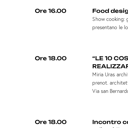
Ore 16.00
Food desi
Show cooking: gl
presentano le lo
Ore 18.00
“LE 10 CO
REALIZZAR
Miria Uras archi
prenot.
archite
Via san Bernard
Ore 18.00
Incontro co