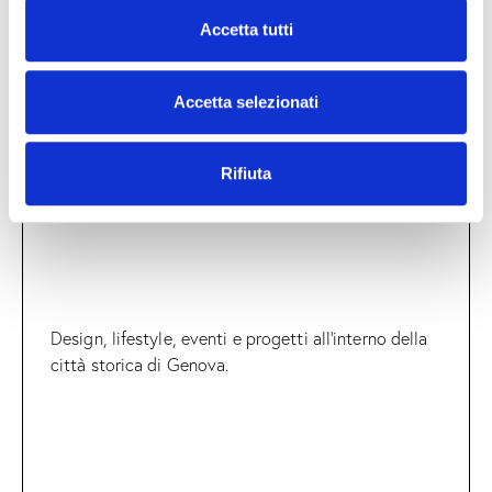
c
Accetta tutti
o
n
s
Accetta selezionati
e
n
Rifiuta
s
o
Design, lifestyle, eventi e progetti all’interno della
città storica di Genova.