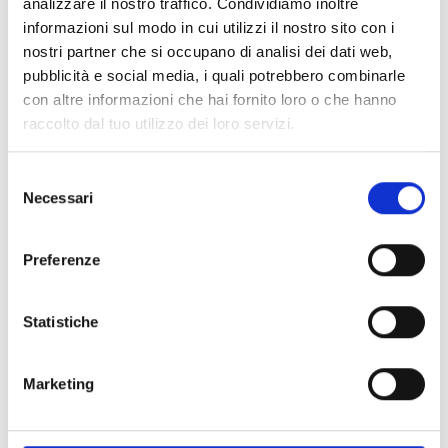
analizzare il nostro traffico. Condividiamo inoltre
MEDIA KIT
(4)
informazioni sul modo in cui utilizzi il nostro sito con i
nostri partner che si occupano di analisi dei dati web,
pubblicità e social media, i quali potrebbero combinarle
con altre informazioni che hai fornito loro o che hanno
raccolto dal tuo utilizzo dei loro servizi.
TAGS
Best Houses
Container
S
Necessari
e
Design Festival
GDW 2025
l
GDW 2026
Mani e Materia
e
Preferenze
Outdoor senza confini
U35
z
i
o
Statistiche
n
DISTRETTO DEL DESIGN
e
Marketing
GENOVA
d
e
l