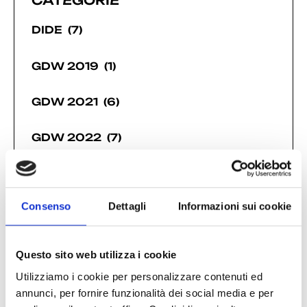
DIDE
(7)
GDW 2019
(1)
GDW 2021
(6)
GDW 2022
(7)
GDW 2023
(7)
Consenso
Dettagli
Informazioni sui cookie
GDW 2024
(12)
GDW 2025
(21)
Questo sito web utilizza i cookie
Utilizziamo i cookie per personalizzare contenuti ed
GDW 2026
(11)
annunci, per fornire funzionalità dei social media e per