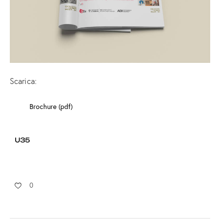
Scarica:
Brochure (pdf)
U35
0