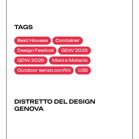
TAGS
Best Houses
Container
Design Festival
GDW 2025
GDW 2026
Mani e Materia
Outdoor senza confini
U35
DISTRETTO DEL DESIGN
GENOVA