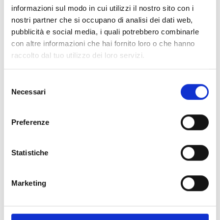
informazioni sul modo in cui utilizzi il nostro sito con i
nostri partner che si occupano di analisi dei dati web,
pubblicità e social media, i quali potrebbero combinarle
con altre informazioni che hai fornito loro o che hanno
raccolto dal tuo utilizzo dei loro servizi.
S
Necessari
e
l
e
Preferenze
z
i
o
Statistiche
GDW 2025, Materia anima del design.
n
e
Marketing
d
CATEGORIE
e
l