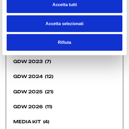
DIDE
(7)
c
Accetta tutti
o
n
GDW 2019
(1)
s
Accetta selezionati
e
GDW 2021
(6)
n
Rifiuta
s
GDW 2022
(7)
o
GDW 2023
(7)
GDW 2024
(12)
GDW 2025
(21)
GDW 2026
(11)
MEDIA KIT
(4)