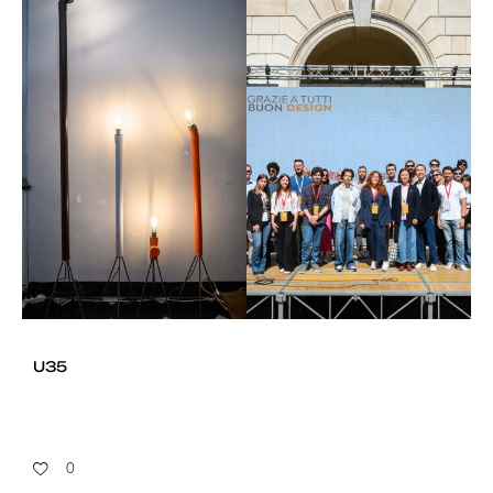
U35
0