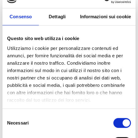
GDW 2019
(1)
Consenso
Dettagli
Informazioni sui cookie
GDW 2021
(6)
Questo sito web utilizza i cookie
GDW 2022
(7)
Utilizziamo i cookie per personalizzare contenuti ed
annunci, per fornire funzionalità dei social media e per
analizzare il nostro traffico. Condividiamo inoltre
GDW 2023
(7)
informazioni sul modo in cui utilizzi il nostro sito con i
nostri partner che si occupano di analisi dei dati web,
GDW 2024
(12)
pubblicità e social media, i quali potrebbero combinarle
con altre informazioni che hai fornito loro o che hanno
GDW 2025
(21)
raccolto dal tuo utilizzo dei loro servizi.
GDW 2026
(11)
S
Necessari
e
MEDIA KIT
(4)
l