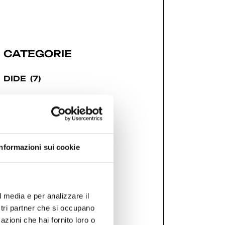
CATEGORIE
DIDE
(7)
GDW 2019
(1)
GDW 2021
(6)
Informazioni sui cookie
GDW 2022
(7)
l media e per analizzare il
ostri partner che si occupano
GDW 2023
(7)
azioni che hai fornito loro o