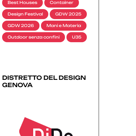
Best Houses
Container
Design Festival
GDW 2025
GDW 2026
Mani e Materia
Outdoor senza confini
U35
DISTRETTO DEL DESIGN
GENOVA